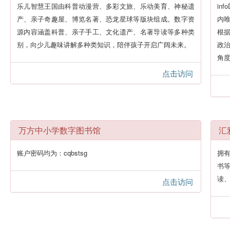
乐儿智慧王国由科普动漫营、多彩文旅、乐动美育、神秘遗
in
产、亲子奇趣屋、博览名著、恐龙星球等版块组成。数字资
内
源内容涵盖科普、亲子手工、文化遗产、名著导读等多种类
根
别，向少儿趣味讲解多种类知识，陪伴孩子开启广阔未来。
政
角
点击访问
万方中小学数字图书馆
汇
账户密码均为：cqbstsg
拥有
书等
读
点击访问